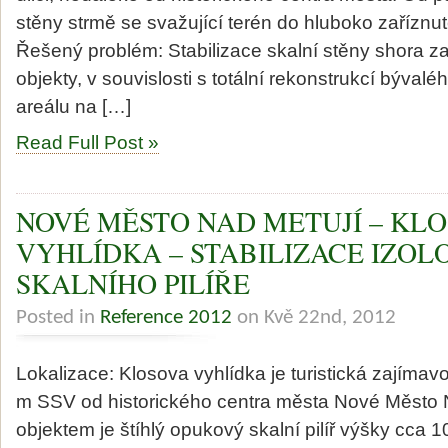
stěny strmě se svažující terén do hluboko zaříznut
Řešený problém: Stabilizace skalní stěny shora z
objekty, v souvislosti s totální rekonstrukcí býva
areálu na […]
Read Full Post »
NOVÉ MĚSTO NAD METUJÍ – KL
VYHLÍDKA – STABILIZACE IZO
SKALNÍHO PILÍŘE
Posted in
Reference 2012
on Kvě 22nd, 2012
Lokalizace: Klosova vyhlídka je turistická zajíma
m SSV od historického centra města Nové Město 
objektem je štíhlý opukový skalní pilíř výšky cca 1