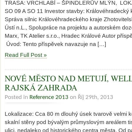
TRASA: VRCHLABÍ – ŠPINDLERŮV MLÝN, LOKAL
SO 09 A SO 11 Investor stavby: Královéhradecký k
Správa silnic Královéhradeckého kraje Zhotovitelská
Ústí n.L., Spolupráce na projektu a autorském dozo
Marx, TK Atelier s.r.o., Hradec Králové Autor příspě
Úvod: Tento příspěvek navazuje na […]
Read Full Post »
NOVÉ MĚSTO NAD METUJÍ, WEL
RAJSKÁ ZAHRADA
Posted in
Reference 2013
on Říj 29th, 2013
Lokalizace: Cca 80 m dlouhý úsek tvarově velmi
skalní stěny pod bývalým průmyslovým areálem 
ulici, nedaleko od historického centra města. Od 